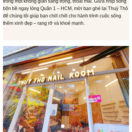
trong một không gian sang trọng, thoải mái. Giữa nhịp sống
bộn bề ngay lòng Quận 1 – HCM, mời bạn ghé lại Thuỳ Thỏ
để chúng tôi giúp bạn chill chill cho hành trình cuộc sống
thêm xinh đẹp – rạng rỡ và khoẻ mạnh.