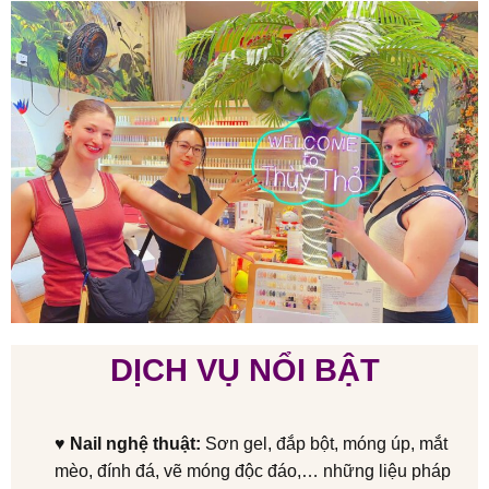
DỊCH VỤ NỔI BẬT
♥
Nail nghệ thuật:
Sơn gel, đắp bột, móng úp, mắt
mèo, đính đá, vẽ móng độc đáo,… những liệu pháp