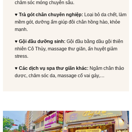
chăm sóc móng chuyên sâu.
♥
Trà gót chân chuyên nghiệp:
Loại bỏ da chết, làm
mềm gót, dưỡng ẩm giúp đôi chân hồng hào, khỏe
mạnh.
♥
Gội đầu dưỡng sinh:
Gội đầu bằng dầu gội thiên
nhiên Cô Thùy, massage thư giãn, ấn huyệt giảm
stress.
♥
Các dịch vụ spa thư giãn khác:
Ngâm chân thảo
dược, chăm sóc da, massage cổ vai gáy,…