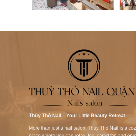
Thùy Thỏ Nail – Your Little Beauty Retreat
More than just a nail salon, Thùy Thỏ Nail is a co
place where you can relax, feel cared for, and enj