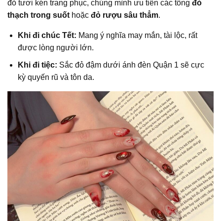
đỏ tươi kén trang phục, chúng mình ưu tiên các tông
đỏ
thạch trong suốt
hoặc
đỏ rượu sâu thẳm
.
Khi đi chúc Tết:
Mang ý nghĩa may mắn, tài lộc, rất
được lòng người lớn.
Khi đi tiệc:
Sắc đỏ đậm dưới ánh đèn Quận 1 sẽ cực
kỳ quyến rũ và tôn da.