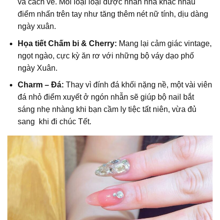
và cách vẽ. Mỗi loại loại được nhấn nhá khác nhau
điểm nhấn trên tay như tăng thêm nét nữ tính, dịu dàng
ngày xuân.
Họa tiết Chấm bi & Cherry:
Mang lại cảm giác vintage,
ngọt ngào, cực kỳ ăn rơ với những bộ váy dạo phố
ngày Xuân.
Charm – Đá:
Thay vì đính đá khối nặng nề, một vài viên
đá nhỏ điểm xuyết ở ngón nhẫn sẽ giúp bộ nail bắt
sáng nhẹ nhàng khi bạn cầm ly tiệc tất niên, vừa đủ
sang khi đi chúc Tết.