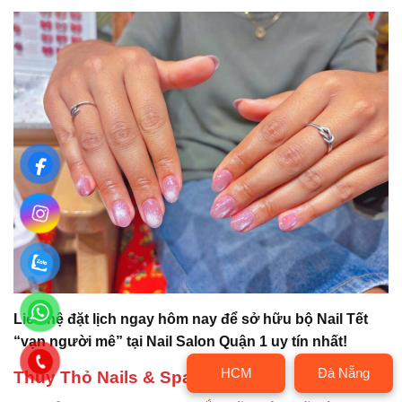
Liên hệ đặt lịch ngay hôm nay để sở hữu bộ Nail Tết
“vạn người mê” tại Nail Salon Quận 1 uy tín nhất!
HCM
Đà Nẵng
Thùy Thỏ Nails & Spa