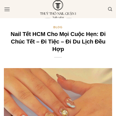
Bỏ
qua
nội
dung
BLOG
Nail Tết HCM Cho Mọi Cuộc Hẹn: Đi
Chúc Tết – Đi Tiệc – Đi Du Lịch Đều
Hợp