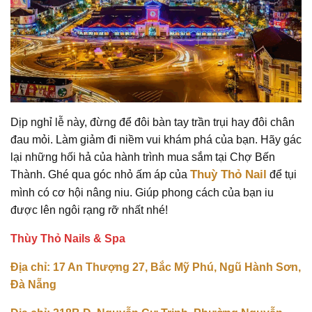
Dịp nghỉ lễ này, đừng để đôi bàn tay trần trụi hay đôi chân
đau mỏi. Làm giảm đi niềm vui khám phá của bạn. Hãy gác
lại những hối hả của hành trình mua sắm tại Chợ Bến
Thuỳ Thỏ Nail
Thành. Ghé qua góc nhỏ ấm áp của
để tụi
mình có cơ hội nâng niu. Giúp phong cách của bạn iu
được lên ngôi rạng rỡ nhất nhé!
Thùy Thỏ Nails & Spa
Địa chỉ: 17 An Thượng 27, Bắc Mỹ Phú, Ngũ Hành Sơn,
Đà Nẵng