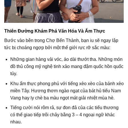
Thiên Đường Khám Phá Văn Hóa Và Ẩm Thực
Bước vào bên trong Chợ Bến Thành, bạn iu sẽ ngay lập
tức bị choáng ngợp bởi một thế giới rực rỡ sắc màu:
Những gian hàng vải vóc, áo dài thướt tha. Những món
đồ thủ công mỹ nghệ tinh xảo mang đậm quốc hồn quốc
túy.
Khu ẩm thực phong phú với tiếng xèo xèo của bánh xèo
miền Tây. Hương thơm ngào ngạt của bát hủ tiếu Nam
Vang hay ly chè ba màu ngọt mát giải nhiệt mùa hè.
Tiếng cười nói rôm rả, sự đon đả của các tiểu thương
có thể giao tiếp trôi chảy bằng 3 – 4 ngoại ngữ khác
nhau.