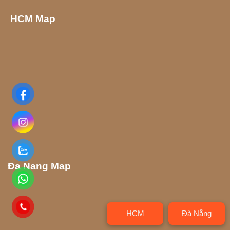
HCM Map
Đa Nang Map
HCM
Đà Nẵng