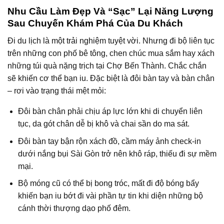
Nhu Cầu Làm Đẹp Và “Sạc” Lại Năng Lượng
Sau Chuyến Khám Phá Của Du Khách
Đi du lịch là một trải nghiệm tuyệt vời. Nhưng đi bộ liên tục
trên những con phố bê tông, chen chúc mua sắm hay xách
những túi quà nặng trịch tại Chợ Bến Thành. Chắc chắn
sẽ khiến cơ thể bạn iu. Đặc biệt là đôi bàn tay và bàn chân
– rơi vào trạng thái mệt mỏi:
Đôi bàn chân phải chịu áp lực lớn khi di chuyển liên
tục, da gót chân dễ bị khô và chai sần do ma sát.
Đôi bàn tay bận rộn xách đồ, cầm máy ảnh check-in
dưới nắng bụi Sài Gòn trở nên khô ráp, thiếu đi sự mềm
mại.
Bộ móng cũ có thể bị bong tróc, mất đi độ bóng bẩy
khiến bạn iu bớt đi vài phần tự tin khi diện những bộ
cánh thời thượng dạo phố đêm.