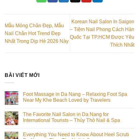
Korean Nail Salon In Saigon
Mẫu Móng Chân Đẹp, Mẫu
– Tiệm Nail Phong Cách Hàn
Nail Chân Hot Trend Đẹp
Quốc Tại TP.HCM Được Yêu
Nhất Trong Dịp Hè 2026 Này
Thích Nhất
BÀI VIẾT MỚI
Foot Massage in Da Nang – Relaxing Foot Spa
Near My Khe Beach Loved by Travelers
Không
có
The Favorite Nail Salon in Da Nang for
bình
luận
International Tourists – Thùy Thỏ Nail & Spa
ở
Foot
Không
Massage
có
Everything You Need to Know About Heel Scrub
in
bình
Da
luận