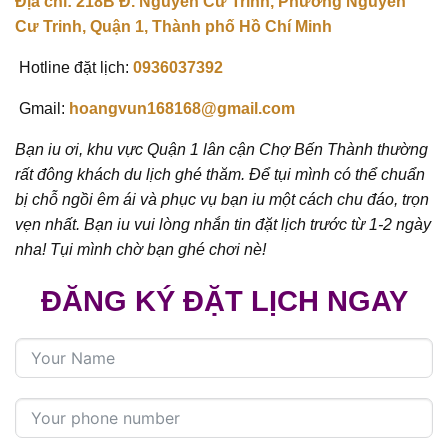
Địa chỉ: 218B Đ. Nguyễn Cư Trinh, Phường Nguyễn
Cư Trinh, Quận 1, Thành phố Hồ Chí Minh
Hotline đặt lịch:
0936037392
Gmail:
hoangvun168168@gmail.com
Bạn iu ơi, khu vực Quận 1 lân cận Chợ Bến Thành thường
rất đông khách du lịch ghé thăm. Để tụi mình có thể chuẩn
bị chỗ ngồi êm ái và phục vụ bạn iu một cách chu đáo, trọn
vẹn nhất. Bạn iu vui lòng nhắn tin đặt lịch trước từ 1-2 ngày
nha! Tụi mình chờ bạn ghé chơi nè!
ĐĂNG KÝ ĐẶT LỊCH NGAY