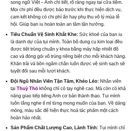
song ngữ Việt – Anh chi tiết, rõ ràng ngay tại cửa tiệm.
Mọi chi phí đều được báo trước khi thực hiện dịch vụ,
cam kết không có chi phí ẩn hay phụ thu vô lý mùa lễ
hội. Giúp bạn iu hoàn toàn an tâm tận hưởng.
Tiêu Chuẩn Vệ Sinh Khắt Khe:
Sức khoẻ của bạn iu
là danh dự của tụi mình. Toàn bộ dụng cụ kim loại đều
được tiệt trùng chuẩn y khoa bằng máy hấp nhiệt độ
cao và đóng gói vô trùng riêng biệt cho mỗi khách hàng.
Khăn trải và bồn ngâm chân luôn được vệ sinh sạch sẽ
tuyệt đối sau mỗi lượt khách.
Đội Ngũ Nhân Viên Tận Tâm, Khéo Léo:
Nhân viên
tại
Thuỳ Thỏ
không chỉ có tay nghề cao. Mà còn có khả
năng giao tiếp tiếng Anh cơ bản thành thạo. Tụi mình
luôn lắng nghe tỉ mỉ từng mong muốn của bạn. Về dáng
móng, màu sắc để hiện thực hoá tác phẩm một cách
hoàn hảo nhất.
Sản Phẩm Chất Lượng Cao, Lành Tính:
Tụi mình chỉ