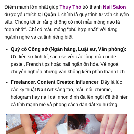
Điểm mạnh lớn nhất giúp
Thùy Thỏ
trở thành
Nail Salon
được yêu thích tại
Quận 1
chính là quy trình tư vấn chuyên
sâu. Chúng tôi tin rằng không có một mẫu móng nào là
“đẹp nhất”. Chỉ có mẫu móng “phù hợp nhất” với từng
ngành nghề và cá tính riêng biệt:
Quý cô Công sở (Ngân hàng, Luật sư, Văn phòng)
:
Ưu tiên sự tinh tế, sạch sẽ với các tông màu nude,
pastel, French tips hoặc nail ngắn ôn hòa. Vẻ ngoài
chuyên nghiệp nhưng vẫn không kém phần thanh lịch.
Freelancer, Content Creator, Influencer
: Đây là lúc
các kỹ thuật
Nail Art
sáng tạo, màu nổi, chrome,
hologram hay nail dài nhọn đính đá lên ngôi để thể hiện
cá tính mạnh mẽ và phong cách dẫn dắt xu hướng.