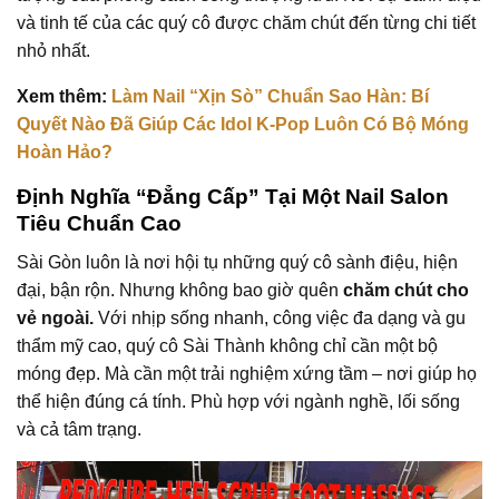
và tinh tế của các quý cô được chăm chút đến từng chi tiết
nhỏ nhất.
Xem thêm:
Làm Nail “Xịn Sò” Chuẩn Sao Hàn: Bí
Quyết Nào Đã Giúp Các Idol K-Pop Luôn Có Bộ Móng
Hoàn Hảo?
Định Nghĩa “Đẳng Cấp” Tại Một Nail Salon
Tiêu Chuẩn Cao
Sài Gòn luôn là nơi hội tụ những quý cô sành điệu, hiện
đại, bận rộn. Nhưng không bao giờ quên
chăm chút cho
vẻ ngoài.
Với nhịp sống nhanh, công việc đa dạng và gu
thẩm mỹ cao, quý cô Sài Thành không chỉ cần một bộ
móng đẹp. Mà cần một trải nghiệm xứng tầm – nơi giúp họ
thể hiện đúng cá tính. Phù hợp với ngành nghề, lối sống
và cả tâm trạng.