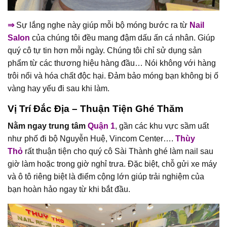
⇒
Sự lắng nghe này giúp mỗi bộ móng bước ra từ
Nail
Salon
của chúng tôi đều mang đậm dấu ấn cá nhân. Giúp
quý cô tự tin hơn mỗi ngày. Chúng tôi chỉ sử dụng sản
phẩm từ các thương hiệu hàng đầu… Nói không với hàng
trôi nổi và hóa chất độc hại. Đảm bảo móng bạn không bị ố
vàng hay yếu đi sau khi làm.
Vị Trí Đắc Địa – Thuận Tiện Ghé Thăm
Nằm ngay trung tâm
Quận 1
, gần các khu vực sầm uất
như phố đi bộ Nguyễn Huệ, Vincom Center….
Thùy
Thỏ
rất thuận tiện cho quý cô Sài Thành ghé làm nail sau
giờ làm hoặc trong giờ nghỉ trưa. Đặc biệt, chỗ gửi xe máy
và ô tô riêng biệt là điểm cộng lớn giúp trải nghiệm của
bạn hoàn hảo ngay từ khi bắt đầu.