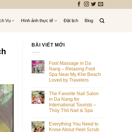
ch Vụ
Hình ảnh thực tế
Đặt lịch
Blog
BÀI VIẾT MỚI
ch
Foot Massage in Da
Nang – Relaxing Foot
Spa Near My Khe Beach
Loved by Travelers
Không
có
The Favorite Nail Salon
bình
luận
in Da Nang for
ở
International Tourists –
Foot
Massage
Thùy Thỏ Nail & Spa
in
Da
Không
Nang
có
Everything You Need to
–
bình
Relaxing
luận
Know About Heel Scrub
ở
Foot