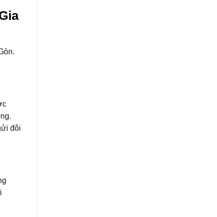
Gia
 Gòn.
ớc
óng.
gửi đôi
ng
i