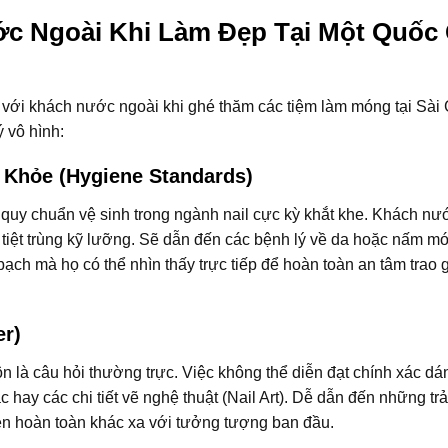
c Ngoài Khi Làm Đẹp Tại Một Quốc 
 với khách nước ngoài khi ghé thăm các tiệm làm móng tại Sài
 vô hình:
 Khỏe (Hygiene Standards)
quy chuẩn vệ sinh trong ngành nail cực kỳ khắt khe. Khách nư
tiệt trùng kỹ lưỡng. Sẽ dẫn đến các bệnh lý về da hoặc nấm m
bạch mà họ có thể nhìn thấy trực tiếp để hoàn toàn an tâm trao 
er)
 là câu hỏi thường trực. Việc không thể diễn đạt chính xác dá
 hay các chi tiết vẽ nghệ thuật (Nail Art). Dễ dẫn đến những trả
ện hoàn toàn khác xa với tưởng tượng ban đầu.