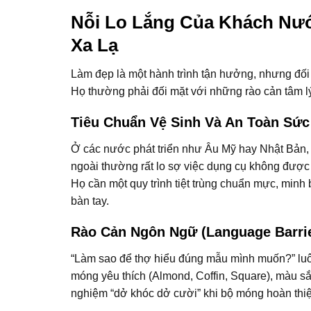
Nỗi Lo Lắng Của Khách Nướ
Xa Lạ
Làm đẹp là một hành trình tận hưởng, nhưng đối
Họ thường phải đối mặt với những rào cản tâm lý
Tiêu Chuẩn Vệ Sinh Và An Toàn Sức
Ở các nước phát triển như Âu Mỹ hay Nhật Bản, 
ngoài thường rất lo sợ việc dụng cụ không được 
Họ cần một quy trình tiệt trùng chuẩn mực, minh 
bàn tay.
Rào Cản Ngôn Ngữ (Language Barri
“Làm sao để thợ hiểu đúng mẫu mình muốn?” luôn
móng yêu thích (Almond, Coffin, Square), màu sắc
nghiệm “dở khóc dở cười” khi bộ móng hoàn thi