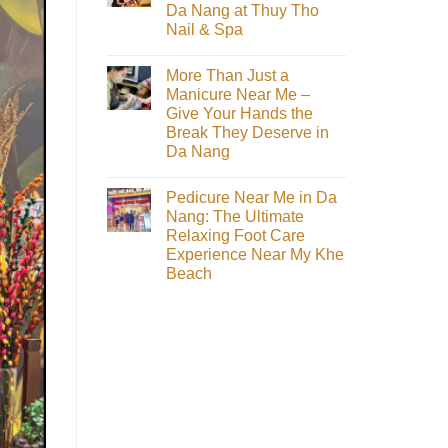
Da Nang at Thuy Tho
The
Spa
Favorite
Near
Nail & Spa
Nail
My
Salon
Không
Khe
in
có
Beach
More Than Just a
Da
bình
Loved
Nang
luận
by
Manicure Near Me –
ở
for
Travelers
Give Your Hands the
Everything
International
You
Tourists
Break They Deserve in
Need
–
Da Nang
to
Thùy
Know
Thỏ
Không
About
Nail
có
Heel
&
Pedicure Near Me in Da
bình
Scrub
Spa
luận
Nang: The Ultimate
Da
ở
Nang
Relaxing Foot Care
More
at
Than
Experience Near My Khe
Thuy
Just
Tho
Beach
a
Nail
Manicure
Không
&
Near
có
Spa
Me
bình
–
luận
Give
ở
Your
Pedicure
Hands
Near
the
Me
Break
in
They
Da
Deserve
Nang:
in
The
Da