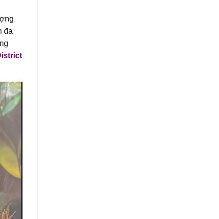
ượng
h đa
ồng
istrict