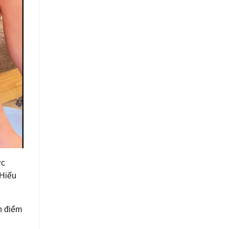
ớc
 Hiểu
h điểm