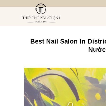
Bỏ
qua
nội
dung
Best Nail Salon In Dist
Nước 